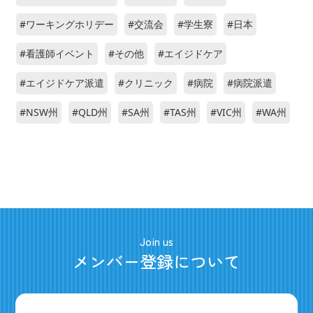
#ワーキングホリデー
#交流会
#学生寮
#日本
#看護師イベント
#その他
#エイジドケア
#エイジドケア派遣
#クリニック
#病院
#病院派遣
#NSW州
#QLD州
#SA州
#TAS州
#VIC州
#WA州
Join us
メンバー登録について