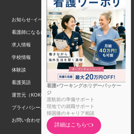
お知らせ･イベント
看護師になるには
求人情報
学校情報
体験談
看護英語
看護×ワーキングホリデーパッケー
ジ
運営元（KOKOS JAPAN）
渡航前の準備サポート
現地での就職サポート
プライバシーポリシー
帰国後のキャリア相談
お問い合わせ
詳細はこちら👈