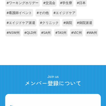
#ワーキングホリデー
#交流会
#学生寮
#日本
#看護師イベント
#その他
#エイジドケア
#エイジドケア派遣
#クリニック
#病院
#病院派遣
#NSW州
#QLD州
#SA州
#TAS州
#VIC州
#WA州
Join us
メンバー登録について