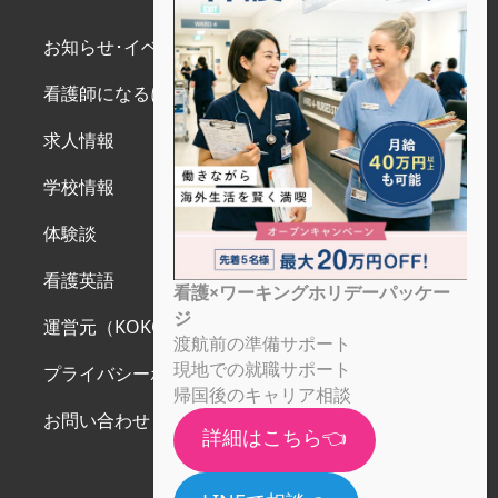
お知らせ･イベント
看護師になるには
求人情報
学校情報
体験談
看護英語
看護×ワーキングホリデーパッケー
ジ
運営元（KOKOS JAPAN）
渡航前の準備サポート
現地での就職サポート
プライバシーポリシー
帰国後のキャリア相談
お問い合わせ
詳細はこちら👈