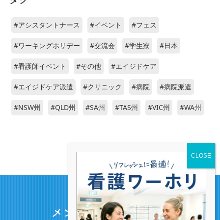
#アシスタントナース
#イベント
#フェス
#ワーキングホリデー
#交流会
#学生寮
#日本
#看護師イベント
#その他
#エイジドケア
#エイジドケア派遣
#クリニック
#病院
#病院派遣
#NSW州
#QLD州
#SA州
#TAS州
#VIC州
#WA州
Join us
メンバー登録について