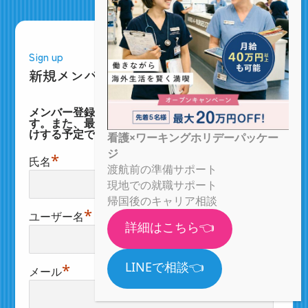
Sign up
新規メンバー登録（無料）
メンバー登録で全記事の閲覧・コメントができま
す。また、最新の就職・イベント情報などもお届
けする予定です。
看護×ワーキングホリデーパッケー
ジ
*
氏名
渡航前の準備サポート
現地での就職サポート
帰国後のキャリア相談
*
ユーザー名
詳細はこちら👈
LINEで相談👈
*
メール