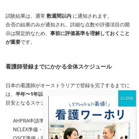
試験結果は、通常
数週間以内
に通知されます。
合否の結果のみが通知され、詳細な点数や評価項目の開
示は限定的なため、
事前に評価基準を理解しておくこと
が重要
です。
看護師登録までにかかる全体スケジュール
日本の看護師がオーストラリアで登録を完了するまでに
は、
半年〜1年以上
かかることが一般的です。
目安となるスケジュールは以下の通りです。
AHPRA申請準備・審査：数か月
NCLEX準備・受験：数か月
OSCE準備・受験：数か月