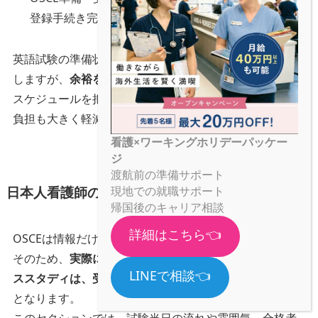
登録手続き完了
英語試験の準備状況や再受験の有無によって期間は前後
しますが、
余裕を持った計画が不可欠
です。
スケジュールを把握したうえで進めることで、精神的な
負担も大きく軽減できます。
看護×ワーキングホリデーパッケー
ジ
渡航前の準備サポート
日本人看護師のOSCE体験談・ケーススタディ
現地での就職サポート
帰国後のキャリア相談
詳細はこちら👈
OSCEは情報だけを読んでもイメージしづらい試験です。
そのため、
実際に受験した日本人看護師の体験談やケー
LINEで相談👈
ススタディは、受験準備において非常に価値の高い情報
となります。